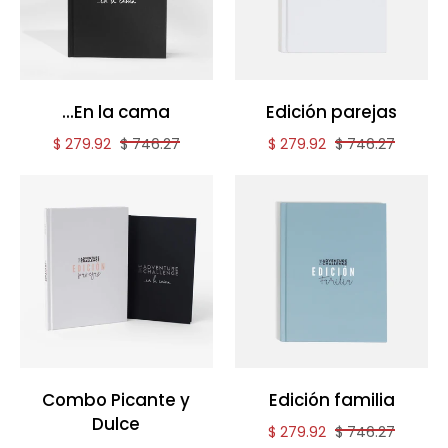
...En la cama
Edición parejas
Reduced price of
and original price of
Reduced price of
and original pri
$ 279.92
$ 746.27
$ 279.92
$ 746.27
Combo Picante y
Edición familia
Dulce
Reduced price of
and original pri
$ 279.92
$ 746.27