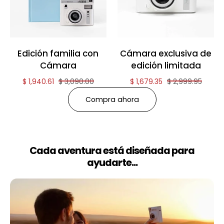
Edición familia con
Cámara exclusiva de
Cámara
edición limitada
Reduced price of
and original price of
Reduced price of
and original pri
$ 1,940.61
$ 3,090.00
$ 1,679.35
$ 2,999.95
Compra ahora
Cada aventura está diseñada para
ayudarte...