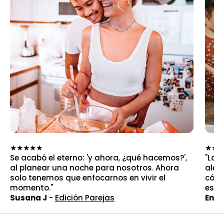
★★★★★
★★
Se acabó el eterno: 'y ahora, ¿qué hacemos?',
"La 
al planear una noche para nosotros. Ahora
alej
solo tenemos que enfocarnos en vivir el
cómo 
momento."
es e
Susana J
-
Edición Parejas
Enri