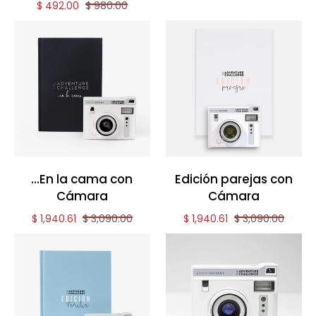
Reduced price of
and original price of
$ 492.00
$ 980.00
...En la cama con
Edición parejas con
Cámara
Cámara
Reduced price of
and original price of
Reduced price of
and original pric
$ 1,940.61
$ 3,090.00
$ 1,940.61
$ 3,090.00